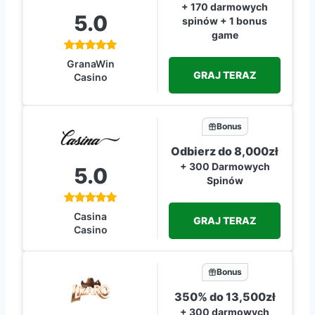
+ 170 darmowych
5.0
spinów + 1 bonus
game
GranaWin
GRAJ TERAZ
Casino
Bonus
Odbierz do 8,000zł
+ 300 Darmowych
5.0
Spinów
Casina
GRAJ TERAZ
Casino
Bonus
350% do 13,500zł
+ 300 darmowych