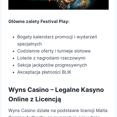
Główne zalety Festival Play:
Bogaty kalendarz promocji i wydarzeń
specjalnych
Codzienne oferty i turnieje slotowe
Loterie z nagrodami rzeczowymi
Sekcja jackpotów progresywnych
Akceptacja płatności BLIK
Wyns Casino – Legalne Kasyno
Online z Licencją
Wyns Casino działa na podstawie licencji Malta