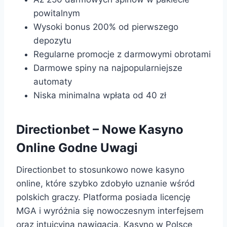
powitalnym
Wysoki bonus 200% od pierwszego
depozytu
Regularne promocje z darmowymi obrotami
Darmowe spiny na najpopularniejsze
automaty
Niska minimalna wpłata od 40 zł
Directionbet – Nowe Kasyno
Online Godne Uwagi
Directionbet to stosunkowo nowe kasyno
online, które szybko zdobyło uznanie wśród
polskich graczy. Platforma posiada licencję
MGA i wyróżnia się nowoczesnym interfejsem
oraz intuicyjną nawigacją. Kasyno w Polsce