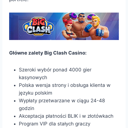
Główne zalety Big Clash Casino:
Szeroki wybór ponad 4000 gier
kasynowych
Polska wersja strony i obsługa klienta w
języku polskim
Wypłaty przetwarzane w ciągu 24-48
godzin
Akceptacja płatności BLIK i w złotówkach
Program VIP dla stałych graczy