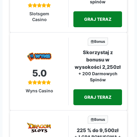
spinów
Slotsgem
GRAJ TERAZ
Casino
Bonus
Skorzystaj z
bonusu w
wysokości 2,250zł
5.0
+ 200 Darmowych
Spinów
Wyns Casino
GRAJ TERAZ
Bonus
225 % do 9,500zł
+ 1 GRA BONUSOWA +