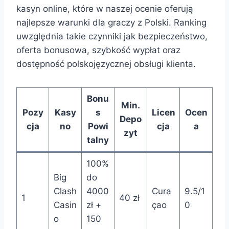
kasyn online, które w naszej ocenie oferują
najlepsze warunki dla graczy z Polski. Ranking
uwzględnia takie czynniki jak bezpieczeństwo,
oferta bonusowa, szybkość wypłat oraz
dostępność polskojęzycznej obsługi klienta.
Bonu
Min.
Pozy
Kasy
s
Licen
Ocen
Depo
cja
no
Powi
cja
a
zyt
talny
100%
Big
do
Clash
4000
Cura
9.5/1
1
40 zł
Casin
zł +
çao
0
o
150