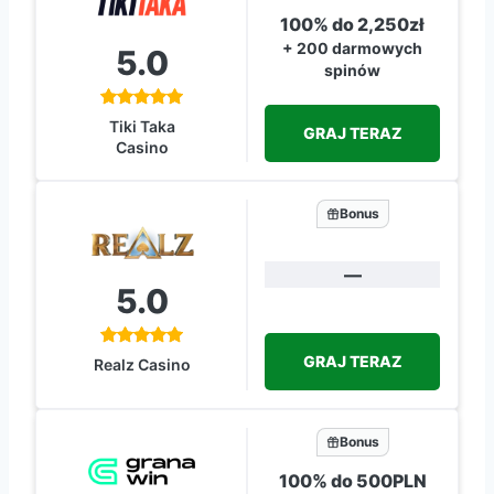
100% do 2,250zł
+ 200 darmowych
5.0
spinów
Tiki Taka
GRAJ TERAZ
Casino
Bonus
—
5.0
GRAJ TERAZ
Realz Casino
Bonus
100% do 500PLN