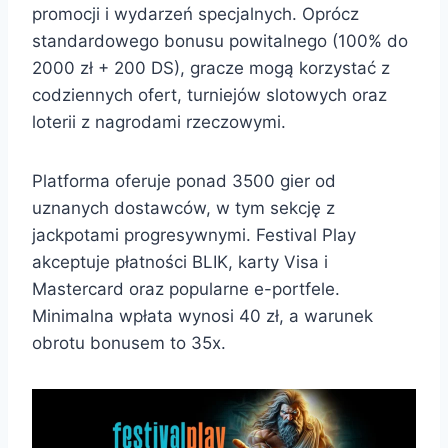
promocji i wydarzeń specjalnych. Oprócz
standardowego bonusu powitalnego (100% do
2000 zł + 200 DS), gracze mogą korzystać z
codziennych ofert, turniejów slotowych oraz
loterii z nagrodami rzeczowymi.
Platforma oferuje ponad 3500 gier od
uznanych dostawców, w tym sekcję z
jackpotami progresywnymi. Festival Play
akceptuje płatności BLIK, karty Visa i
Mastercard oraz popularne e-portfele.
Minimalna wpłata wynosi 40 zł, a warunek
obrotu bonusem to 35x.