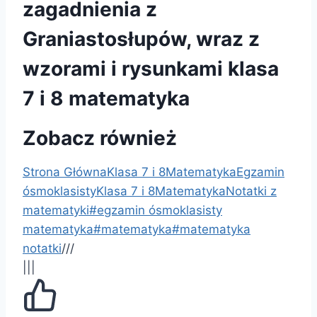
zagadnienia z
Graniastosłupów, wraz z
wzorami i rysunkami klasa
7 i 8 matematyka
Zobacz również
Strona Główna
Klasa 7 i 8
Matematyka
Egzamin
ósmoklasisty
Klasa 7 i 8
Matematyka
Notatki z
matematyki
#
egzamin ósmoklasisty
matematyka
#
matematyka
#
matematyka
notatki
/
/
/
|||