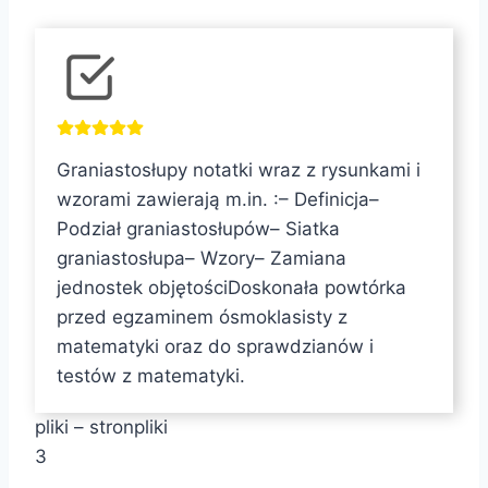
T
a
g
i
Graniastosłupy notatki wraz z rysunkami i
w
wzorami zawierają m.in. :– Definicja–
p
Podział graniastosłupów– Siatka
i
graniastosłupa– Wzory– Zamiana
s
jednostek objętościDoskonała powtórka
u
przed egzaminem ósmoklasisty z
:
matematyki oraz do sprawdzianów i
testów z matematyki.
pliki – stronpliki
3