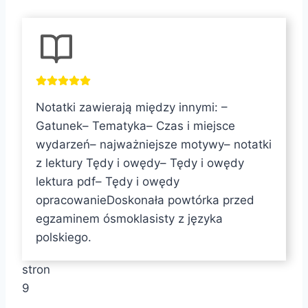
T
a
g
i
Notatki zawierają między innymi: –
w
Gatunek– Tematyka– Czas i miejsce
p
wydarzeń– najważniejsze motywy– notatki
i
z lektury Tędy i owędy– Tędy i owędy
s
lektura pdf– Tędy i owędy
u
opracowanieDoskonała powtórka przed
:
egzaminem ósmoklasisty z języka
polskiego.
stron
9