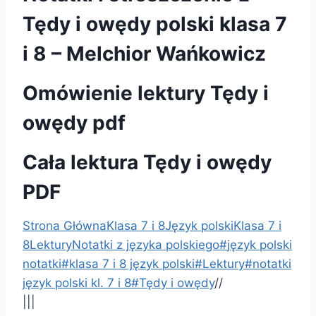
Tędy i owędy polski klasa 7
i 8 – Melchior Wańkowicz
Omówienie lektury Tędy i
owędy pdf
Cała lektura Tędy i owędy
PDF
Strona Główna
Klasa 7 i 8
Język polski
Klasa 7 i
8
Lektury
Notatki z języka polskiego
#
język polski
notatki
#
klasa 7 i 8 język polski
#
Lektury
#
notatki
język polski kl. 7 i 8
#
Tędy i owędy
/
/
|||