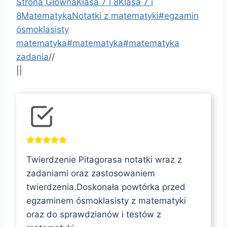
Strona Główna
Klasa 7 i 8
Klasa 7 i
8
Matematyka
Notatki z matematyki
#
egzamin
ósmoklasisty
matematyka
#
matematyka
#
matematyka
zadania
/
/
||
T
a
g
i
Twierdzenie Pitagorasa notatki wraz z
w
zadaniami oraz zastosowaniem
p
twierdzenia.Doskonała powtórka przed
i
egzaminem ósmoklasisty z matematyki
s
oraz do sprawdzianów i testów z
u