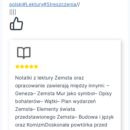
polski
#
Lektury
#
Streszczenia
/
/
||||
T
a
g
i
Notatki z lektury Zemsta oraz
w
opracowanie zawierają między innymi: –
p
Geneza– Zemsta Mur jako symbol– Opisy
i
bohaterów– Wątki– Plan wydarzeń
s
Zemsta– Elementy świata
u
przedstawionego Zemsta– Budowa i język
:
oraz KomizmDoskonała powtórka przed