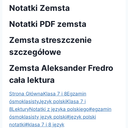
Notatki Zemsta
Notatki PDF zemsta
Zemsta streszczenie
szczegółowe
Zemsta Aleksander Fredro
cała lektura
Strona Główna
Klasa 7 i 8
Egzamin
ósmoklasisty
Język polski
Klasa 7 i
8
Lektury
Notatki z języka polskiego
#
egzamin
ósmoklasisty język polski
#
język polski
notatki
#
klasa 7 i 8 język